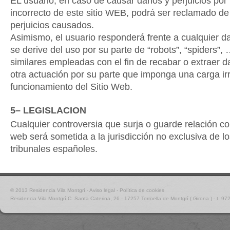
EL usuario, en caso de causar daños y perjuicios por u
incorrecto de este sitio WEB, podrá ser reclamado de
perjuicios causados.
Asimismo, el usuario responderá frente a cualquier da
se derive del uso por su parte de “robots”, “spiders”,
similares empleadas con el fin de recabar o extraer d
otra actuación por su parte que imponga una carga ir
funcionamiento del Sitio Web.
5– LEGISLACION
Cualquier controversia que surja o guarde relación co
web será sometida a la jurisdicción no exclusiva de l
tribunales españoles.
© 2013 Residencia Vila Montgrí -
Aviso legal
-
Política de cookies
Residencia Vila Montgrí
C. Santa Caterina, 26 - 17257 Torroella de Montgrí ( Girona ) - t. 9